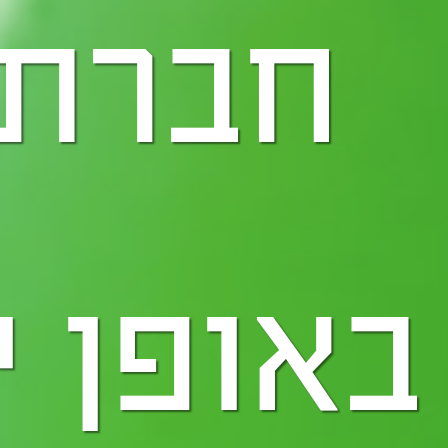
חברתנ
באופן י